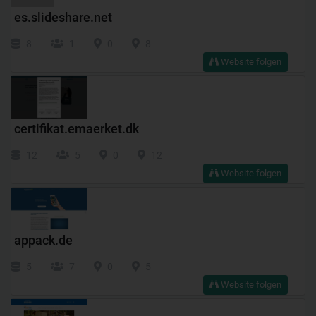
es.slideshare.net
8
1
0
8
Website folgen
certifikat.emaerket.dk
12
5
0
12
Website folgen
appack.de
5
7
0
5
Website folgen