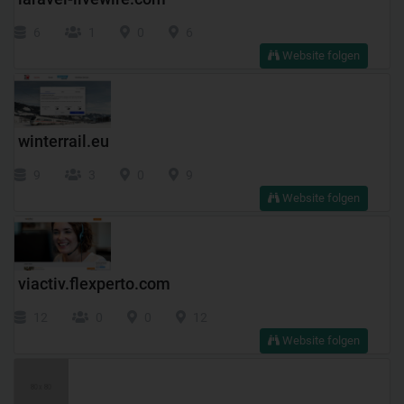
6
1
0
6
Website folgen
winterrail.eu
9
3
0
9
Website folgen
viactiv.flexperto.com
12
0
0
12
Website folgen