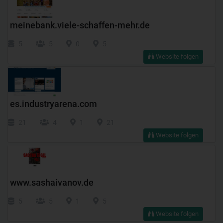
meinebank.viele-schaffen-mehr.de
5
5
0
5
Website folgen
es.industryarena.com
21
4
1
21
Website folgen
www.sashaivanov.de
5
5
1
5
Website folgen