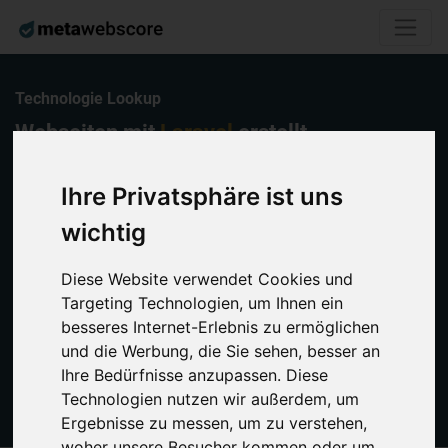
Technologie Lookup
Webseiten mit
Laravel
erstellt
Entdecken, vergleichen und analysieren Sie Websites, die mit Hilfe
Ihre Privatsphäre ist uns
von Laravel gebaut wurden. Generieren Sie so wichtige Insights
wichtig
über Mitbewerber, Branchen, Technologie Stacks und entdecken Sie
potenzielle Leads.
Sie können sich außerdem benachrichtigen lassen, falls eine auf
Diese Website verwendet Cookies und
Laravel basierende Website ein Update oder eien Relaunch
Targeting Technologien, um Ihnen ein
durchlaufen hat.
besseres Internet-Erlebnis zu ermöglichen
und die Werbung, die Sie sehen, besser an
Ihre Bedürfnisse anzupassen. Diese
Technologie folgen
Technologien nutzen wir außerdem, um
Ergebnisse zu messen, um zu verstehen,
woher unsere Besucher kommen oder um