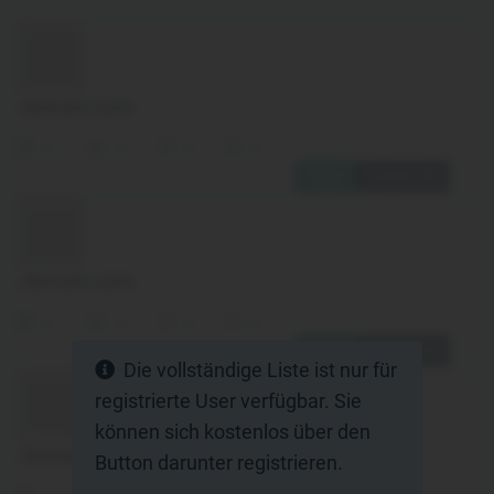
domain.com
xx
xx
xx
xx
Folgen
Vergleichen
domain.com
xx
xx
xx
xx
Folgen
Vergleichen
Die vollständige Liste ist nur für
registrierte User verfügbar. Sie
können sich kostenlos über den
domain.com
Button darunter registrieren.