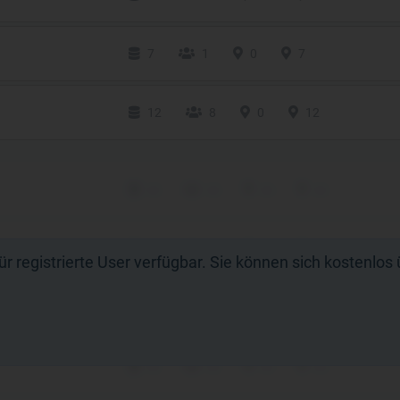
7
1
0
7
12
8
0
12
xx
xx
xx
xx
xx
xx
xx
xx
 für registrierte User verfügbar. Sie können sich kostenlo
xx
xx
xx
xx
xx
xx
xx
xx