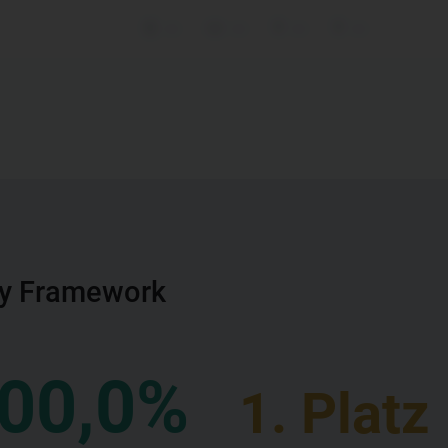
xx
xx
xx
xx
by Framework
00,0%
1. Platz