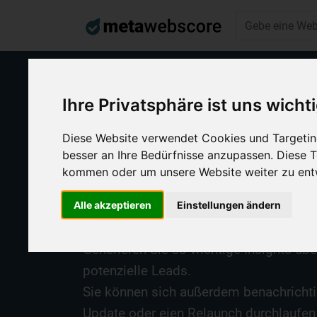
Ihre Privatsphäre ist uns wicht
Diese Website verwendet Cookies und Targeting
Technologie Lookup
besser an Ihre Bedürfnisse anzupassen. Diese
Webseiten m
kommen oder um unsere Website weiter zu ent
Alle akzeptieren
Einstellungen ändern
Entdecken, vergleichen und analysieren
Generieren Sie so wichtige Insights üb
potenzielle Leads.
Sie können sich außerdem benachrichtig
Update oder eien Relaunch durchlaufen 