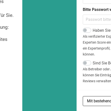
es
Bitte Passwort 
ür Sie.
rung:
Haben Sie 
Als verifizierter E
ites
Experten Score ein
ein Expertenprofil,
können.
Sind Sie B
Als Betreiber oder
können Sie Einträ
Reviews verwalten
Mit bestehen