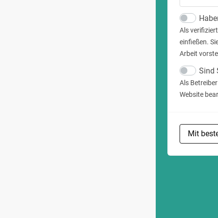
Haben
Als verifizi
einfießen. Si
Arbeit vorst
Sind 
Als Betreibe
Website bear
Mit bes