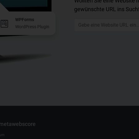
Wollten Sie eine Website 
gewünschte URL ins Suchf
WPForms
WordPress Plugin
 metawebscore
sum