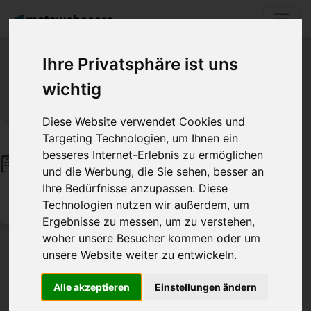
Ihre Privatsphäre ist uns
wichtig
Diese Website verwendet Cookies und
Targeting Technologien, um Ihnen ein
WordPress
404 - Da ist wohl
CMS, Blog
besseres Internet-Erlebnis zu ermöglichen
WPForms
jQuery
was schief
und die Werbung, die Sie sehen, besser an
WordPress Plugin
JS Bibliothek
Ihre Bedürfnisse anzupassen. Diese
Cloudflare
gegangen!
Technologien nutzen wir außerdem, um
Caching, CDN
Wollten Sie eine Website
Ergebnisse zu messen, um zu verstehen,
hochladen? Geben Sie
woher unsere Besucher kommen oder um
einfach eine gewünschte
unsere Website weiter zu entwickeln.
URL ins Suchfeld ein.
Alle akzeptieren
Einstellungen ändern